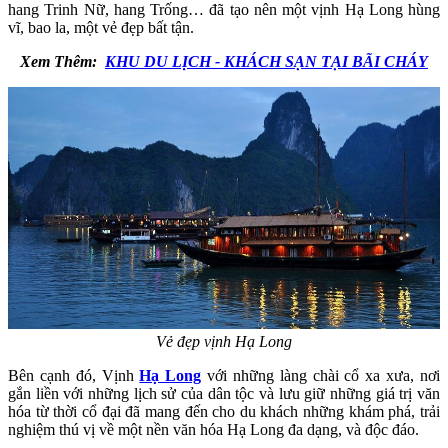
hang Trinh Nữ, hang Trống… đã tạo nên một vịnh Hạ Long hùng
vĩ, bao la, một vẻ đẹp bất tận.
Xem Thêm:
KHU DU LỊCH - KHÁCH SẠN TẠI BÃI CHÁY
Vẻ đẹp vịnh Hạ Long
Bên cạnh đó, Vịnh
Hạ Long
với những làng chài cổ xa xưa, nơi
gắn liền với những lịch sử của dân tộc và lưu giữ những giá trị văn
hóa từ thời cổ đại đã mang đến cho du khách những khám phá, trải
nghiệm thú vị về một nền văn hóa Hạ Long đa dạng, và độc đáo.