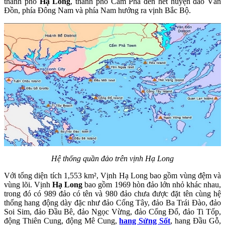
thành phố
Hạ Long
, thành phố Cẩm Phả đến hết huyện đảo Vân
Đồn, phía Đông Nam và phía Nam hướng ra vịnh Bắc Bộ.
Hệ thống quần đảo trên vịnh Hạ Long
Với tổng diện tích 1,553 km², Vịnh Hạ Long bao gồm vùng đệm và
vùng lõi. Vịnh
Hạ Long
bao gồm 1969 hòn đảo lớn nhỏ khác nhau,
trong đó có 989 đảo có tên và 980 đảo chưa được đặt tên cùng hệ
thống hang động dày đặc như đảo Cống Tây, đảo Ba Trái Đào, đảo
Soi Sim, đảo Đầu Bê, đảo Ngọc Vừng, đảo Cống Đổ, đảo Ti Tốp,
động Thiên Cung, động Mê Cung,
hang Sửng Sốt
, hang Đầu Gỗ,