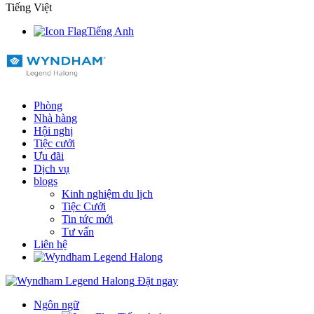
Tiếng Việt
Tiếng Anh
Phòng
Nhà hàng
Hội nghị
Tiệc cưới
Ưu đãi
Dịch vụ
blogs
Kinh nghiệm du lịch
Tiệc Cưới
Tin tức mới
Tư vấn
Liên hệ
Đặt ngay
Ngôn ngữ