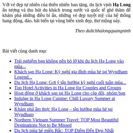
Với vẻ đẹp tự nhiên của thiên nhiên ban tặng, du lịch vịnh
Hạ Long
ấn tượng và thu hút du khách trong nước và quốc tế ghé thăm để
khám phá những điều bí ẩn, những vẻ đẹp tuyệt mỹ của hệ thống
hang động, đảo, bãi biển tại vùng biển xinh đẹp, thơ mộng này.
Theo dulichhalongquangninh
Bài viết cùng danh mục
Trải nghiệm bạn không nên bỏ lỡ khi du lịch Hạ Long vào
mùa...
Khách sạn Hạ Long: Kỳ nghỉ gia đình mùa hè tại Wyndham
Legend...
Du lịch Hạ Long: Gợi ý tận hưởng kỳ nghỉ cuối tuần mùa...
Top Hotel Activities in Ha Long for Couples and Groups
Hoạt động ở khách sạn tại Hạ Long cho cặp đôi, nhóm bạn
Indulge in Ha Long Cuisine: Chill Luxury Summer at
Wyndham
Khám phá ẩm thực Hạ Long – tận hưởng mùa hè tại
Wyndham
Northern Vietnam Summer Travel: TOP Most Beautiful
Destinations Not to Be Missed
Du lịch mùa hè miền Bắc: TOP Điểm Đến Đẹp Nhất