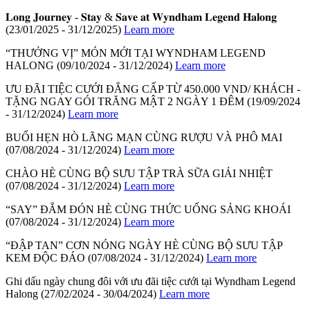
𝐋𝐨𝐧𝐠 𝐉𝐨𝐮𝐫𝐧𝐞𝐲 - 𝐒𝐭𝐚𝐲 & 𝐒𝐚𝐯𝐞 𝐚𝐭 𝐖𝐲𝐧𝐝𝐡𝐚𝐦 𝐋𝐞𝐠𝐞𝐧𝐝 𝐇𝐚𝐥𝐨𝐧𝐠
(23/01/2025 - 31/12/2025)
Learn more
“THƯỞNG VỊ” MÓN MỚI TẠI WYNDHAM LEGEND
HALONG
(09/10/2024 - 31/12/2024)
Learn more
ƯU ĐÃI TIỆC CƯỚI ĐẲNG CẤP TỪ 450.000 VND/ KHÁCH -
TẶNG NGAY GÓI TRĂNG MẬT 2 NGÀY 1 ĐÊM
(19/09/2024
- 31/12/2024)
Learn more
BUỔI HẸN HÒ LÃNG MẠN CÙNG RƯỢU VÀ PHÔ MAI
(07/08/2024 - 31/12/2024)
Learn more
CHÀO HÈ CÙNG BỘ SƯU TẬP TRÀ SỮA GIẢI NHIỆT
(07/08/2024 - 31/12/2024)
Learn more
“SAY” ĐẮM ĐÓN HÈ CÙNG THỨC UỐNG SẢNG KHOÁI
(07/08/2024 - 31/12/2024)
Learn more
“ĐẬP TAN” CƠN NÓNG NGÀY HÈ CÙNG BỘ SƯU TẬP
KEM ĐỘC ĐÁO
(07/08/2024 - 31/12/2024)
Learn more
Ghi dấu ngày chung đôi với ưu đãi tiệc cưới tại Wyndham Legend
Halong
(27/02/2024 - 30/04/2024)
Learn more