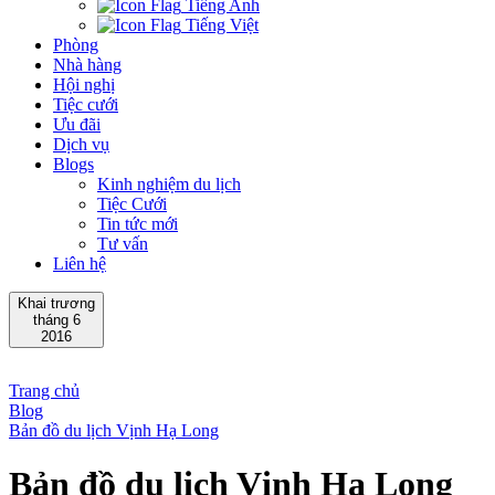
Tiếng Anh
Tiếng Việt
Phòng
Nhà hàng
Hội nghị
Tiệc cưới
Ưu đãi
Dịch vụ
Blogs
Kinh nghiệm du lịch
Tiệc Cưới
Tin tức mới
Tư vấn
Liên hệ
Khai trương
tháng 6
2016
Trang chủ
Blog
Bản đồ du lịch Vịnh Hạ Long
Bản đồ du lịch Vịnh Hạ Long