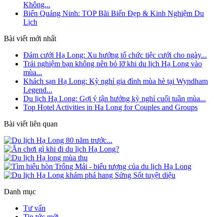
Không...
Biển Quảng Ninh: TOP Bãi Biển Đẹp & Kinh Nghiệm Du
Lịch
Bài viết mới nhất
Đám cưới Hạ Long: Xu hướng tổ chức tiệc cưới cho ngày...
Trải nghiệm bạn không nên bỏ lỡ khi du lịch Hạ Long vào
mùa...
Khách sạn Hạ Long: Kỳ nghỉ gia đình mùa hè tại Wyndham
Legend...
Du lịch Hạ Long: Gợi ý tận hưởng kỳ nghỉ cuối tuần mùa...
Top Hotel Activities in Ha Long for Couples and Groups
Bài viết liên quan
Danh mục
Tư vấn
Tin tức mới