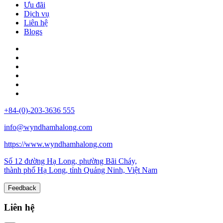
Ưu đãi
Dịch vụ
Liên hệ
Blogs
+84-(0)-203-3636 555
info@wyndhamhalong.com
https://www.wyndhamhalong.com
Số 12 đường Hạ Long, phường Bãi Cháy,
thành phố Hạ Long, tỉnh Quảng Ninh, Việt Nam
Feedback
Liên hệ