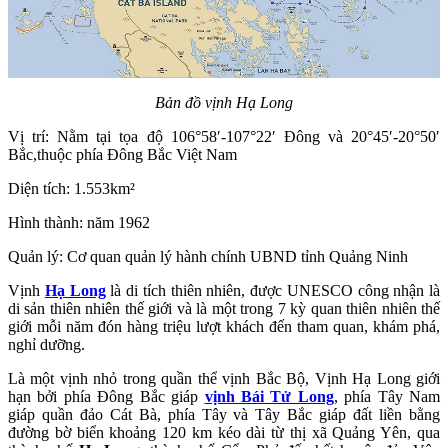
Bản đồ vịnh Hạ Long
Vị trí: Nằm tại tọa độ 106°58′-107°22′ Đông và 20°45′-20°50′
Bắc,thuộc phía Đông Bắc Việt Nam
Diện tích: 1.553km²
Hình thành: năm 1962
Quản lý: Cơ quan quản lý hành chính UBND tỉnh Quảng Ninh
Vịnh
Hạ Long
là di tích thiên nhiên, được UNESCO công nhận là
di sản thiên nhiên thế giới và là một trong 7 kỳ quan thiên nhiên thế
giới mỗi năm đón hàng triệu lượt khách đến tham quan, khám phá,
nghỉ dưỡng.
Là một vịnh nhỏ trong quần thể vịnh Bắc Bộ, Vịnh Hạ Long giới
hạn bởi phía Đông Bắc giáp
vịnh Bái Tử Long
, phía Tây Nam
giáp quần đảo Cát Bà, phía Tây và Tây Bắc giáp đất liền bằng
đường bờ biển khoảng 120 km kéo dài từ thị xã Quảng Yên, qua