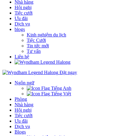
Nhà hàng
Hội nghị
Tiệc cưới
Ưu đãi
Dịch vụ
blogs
Kinh nghiệm du lịch
Tiệc Cưới
Tin tức mới
Tư vấn
Liên hệ
Đặt ngay
Ngôn ngữ
Tiếng Anh
Tiếng Việt
Phòng
Nhà hàng
Hội nghị
Tiệc cưới
Ưu đãi
Dịch vụ
Blogs