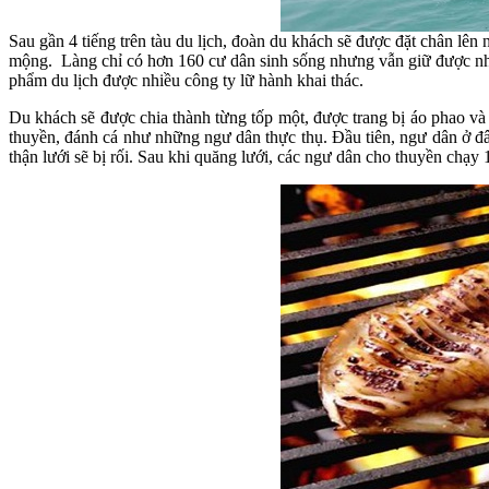
Sau gần 4 tiếng trên tàu du lịch, đoàn du khách sẽ được đặt chân lên
mộng. Làng chỉ có hơn 160 cư dân sinh sống nhưng vẫn giữ được nh
phẩm du lịch được nhiều công ty lữ hành khai thác.
Du khách sẽ được chia thành từng tốp một, được trang bị áo phao v
thuyền, đánh cá như những ngư dân thực thụ. Đầu tiên, ngư dân ở đâ
thận lưới sẽ bị rối. Sau khi quăng lưới, các ngư dân cho thuyền chạy