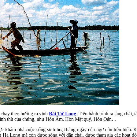
m chạy theo hường ra vịnh
Bái Tử Long
. Trên hành trình ra làng chài,
eo hình thù của chúng, như Hòn Ấm, Hòn Mặt quỷ, Hòn Oản…
c khám phá cuộc sống sinh hoạt hàng ngày của ngư dân trên biển. Kh
 Hạ Long mà còn được sống với dân chài, được tham gia các hoạt độn