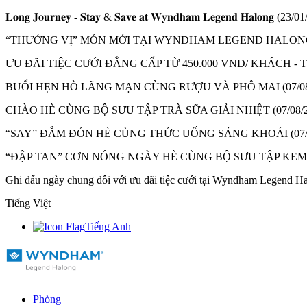
𝐋𝐨𝐧𝐠 𝐉𝐨𝐮𝐫𝐧𝐞𝐲 - 𝐒𝐭𝐚𝐲 & 𝐒𝐚𝐯𝐞 𝐚𝐭 𝐖𝐲𝐧𝐝𝐡𝐚𝐦 𝐋𝐞𝐠𝐞𝐧𝐝 𝐇𝐚𝐥𝐨𝐧𝐠
(23/01
“THƯỞNG VỊ” MÓN MỚI TẠI WYNDHAM LEGEND HALON
ƯU ĐÃI TIỆC CƯỚI ĐẲNG CẤP TỪ 450.000 VND/ KHÁCH 
BUỔI HẸN HÒ LÃNG MẠN CÙNG RƯỢU VÀ PHÔ MAI
(07/0
CHÀO HÈ CÙNG BỘ SƯU TẬP TRÀ SỮA GIẢI NHIỆT
(07/08/
“SAY” ĐẮM ĐÓN HÈ CÙNG THỨC UỐNG SẢNG KHOÁI
(07
“ĐẬP TAN” CƠN NÓNG NGÀY HÈ CÙNG BỘ SƯU TẬP KE
Ghi dấu ngày chung đôi với ưu đãi tiệc cưới tại Wyndham Legend H
Tiếng Việt
Tiếng Anh
Phòng