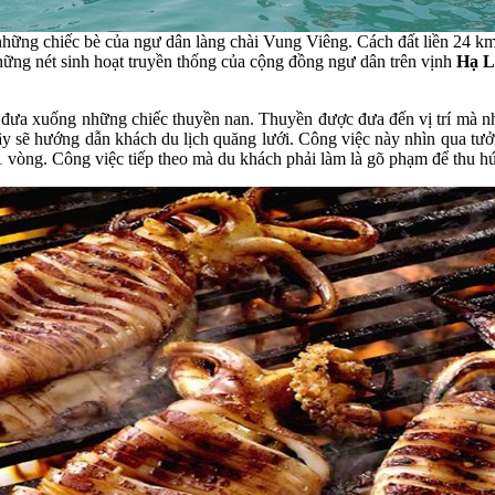
 những chiếc bè của ngư dân làng chài Vung Viêng. Cách đất liền 24 km
ững nét sinh hoạt truyền thống của cộng đồng ngư dân trên vịnh
Hạ L
à đưa xuống những chiếc thuyền nan. Thuyền được đưa đến vị trí mà n
y sẽ hướng dẫn khách du lịch quăng lưới. Công việc này nhìn qua tưở
 1 vòng. Công việc tiếp theo mà du khách phải làm là gõ phạm để thu hú