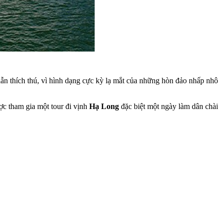
lẫn thích thú, vì hình dạng cực kỳ lạ mắt của những hòn đảo nhấp nhô
c tham gia một tour đi vịnh
Hạ Long
đặc biệt một ngày làm dân chài