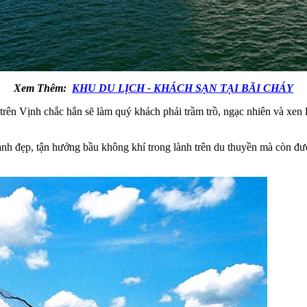
Xem Thêm:
KHU DU LỊCH - KHÁCH SẠN TẠI BÃI CHÁY
trên Vịnh chắc hẳn sẽ làm quý khách phải trầm trồ, ngạc nhiên và xen 
h đẹp, tận hưởng bầu không khí trong lành trên du thuyền mà còn đượ