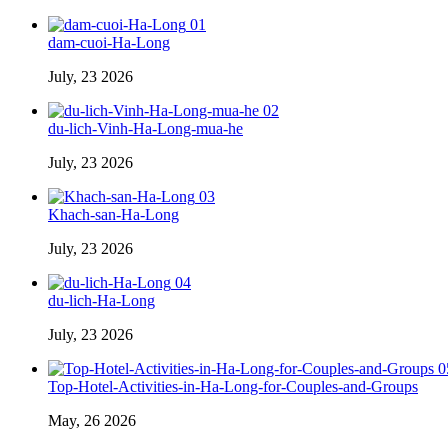
01
dam-cuoi-Ha-Long
July, 23 2026
02
du-lich-Vinh-Ha-Long-mua-he
July, 23 2026
03
Khach-san-Ha-Long
July, 23 2026
04
du-lich-Ha-Long
July, 23 2026
0
Top-Hotel-Activities-in-Ha-Long-for-Couples-and-Groups
May, 26 2026