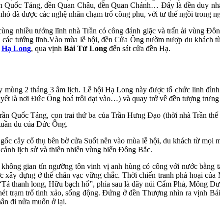
 Quốc Tảng, đền Quan Châu, đền Quan Chánh… Đây là đền duy nhất t
ỏ đã được các nghệ nhân chạm trổ công phu, với tư thế ngồi trong nga
ng nhiều tướng lĩnh nhà Trần có công đánh giặc và trấn ải vùng Đôn
 các tướng lĩnh.Vào mùa lễ hội, đền Cửa Ông nườm nượp du khách từ
h
Hạ Long
, qua vịnh
Bái Tử Long
đến sát cửa đền Hạ.
y mùng 2 tháng 3 âm lịch. Lễ hội Hạ Long này được tổ chức linh đình
huyết là nơi Đức Ông hoá trôi dạt vào…) và quay trở về đền tượng trư
rần Quốc Tảng, con trai thứ ba của Trần Hưng Đạo (thời nhà Trần thế
 tuần du của Đức Ông.
 gốc cây cổ thụ bên bờ cửa Suốt nên vào mùa lễ hội, du khách từ mọi 
cảnh lịch sử và thiên nhiên vùng biển Đông Bắc.
không gian tín ngưỡng tôn vinh vị anh hùng có công với nước bằng 
 xây dựng ở thế chân vạc vững chắc. Thời chiến tranh phá hoại của
ủy “Tả thanh long, Hữu bạch hổ”, phía sau là dãy núi Cẩm Phả, Mông 
trạm trổ tinh xảo, sống động. Đứng ở đền Thượng nhìn ra vịnh Bái 
ân đi nửa muốn ở lại.