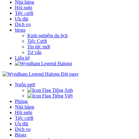
Nhà hàng
Hội nghị
Tiệc cưới
Ưu đãi
Dịch vụ
blogs
Kinh nghiệm du lịch
Tiệc Cưới
Tin tức mới
Tư vấn
Liên hệ
Đặt ngay
Ngôn ngữ
Tiếng Anh
Tiếng Việt
Phòng
Nhà hàng
Hội nghị
Tiệc cưới
Ưu đãi
Dịch vụ
Blogs