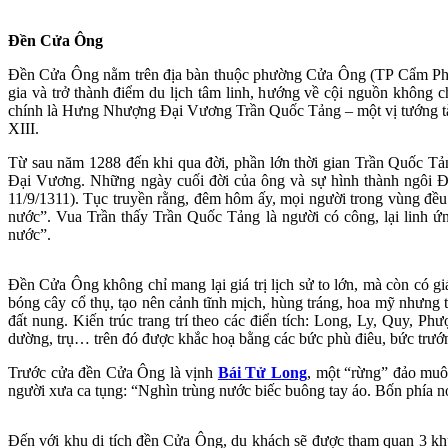
Đền Cửa Ông
Đền Cửa Ông nằm trên địa bàn thuộc phường Cửa Ông (TP Cẩm Phả). 
gia và trở thành điểm du lịch tâm linh, hướng về cội nguồn không
chính là Hưng Nhượng Đại Vương Trần Quốc Tảng – một vị tướng t
XIII.
Từ sau năm 1288 đến khi qua đời, phần lớn thời gian Trần Quốc T
Đại Vương. Những ngày cuối đời của ông và sự hình thành ngôi Đền
11/9/1311). Tục truyền rằng, đêm hôm ấy, mọi người trong vùng đều 
nước”. Vua Trần thấy Trần Quốc Tảng là người có công, lại linh 
nước”.
Đền Cửa Ông không chỉ mang lại giá trị lịch sử to lớn, mà còn có gi
bóng cây cổ thụ, tạo nên cảnh tĩnh mịch, hùng tráng, hoa mỹ nhưng t
đất nung. Kiến trúc trang trí theo các điển tích: Long, Ly, Quy, P
dường, trụ… trên đó được khắc hoạ bằng các bức phù điêu, bức trướn
Trước cửa đền Cửa Ông là vịnh
Bái Tử Long
, một “rừng” đảo muôn
người xưa ca tụng: “Nghìn trùng nước biếc buông tay áo. Bốn phía n
Đến với khu di tích đền Cửa Ông, du khách sẽ được tham quan 3 khu