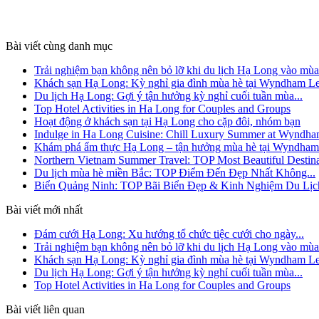
Bài viết cùng danh mục
Trải nghiệm bạn không nên bỏ lỡ khi du lịch Hạ Long vào mùa.
Khách sạn Hạ Long: Kỳ nghỉ gia đình mùa hè tại Wyndham Le
Du lịch Hạ Long: Gợi ý tận hưởng kỳ nghỉ cuối tuần mùa...
Top Hotel Activities in Ha Long for Couples and Groups
Hoạt động ở khách sạn tại Hạ Long cho cặp đôi, nhóm bạn
Indulge in Ha Long Cuisine: Chill Luxury Summer at Wyndh
Khám phá ẩm thực Hạ Long – tận hưởng mùa hè tại Wyndham
Northern Vietnam Summer Travel: TOP Most Beautiful Destina
Du lịch mùa hè miền Bắc: TOP Điểm Đến Đẹp Nhất Không...
Biển Quảng Ninh: TOP Bãi Biển Đẹp & Kinh Nghiệm Du Lịc
Bài viết mới nhất
Đám cưới Hạ Long: Xu hướng tổ chức tiệc cưới cho ngày...
Trải nghiệm bạn không nên bỏ lỡ khi du lịch Hạ Long vào mùa.
Khách sạn Hạ Long: Kỳ nghỉ gia đình mùa hè tại Wyndham Le
Du lịch Hạ Long: Gợi ý tận hưởng kỳ nghỉ cuối tuần mùa...
Top Hotel Activities in Ha Long for Couples and Groups
Bài viết liên quan