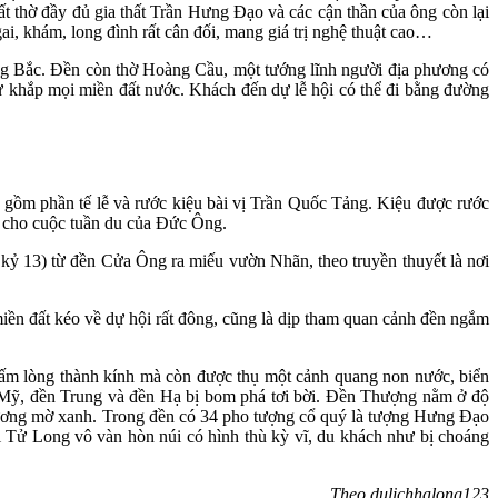
hờ đầy đủ gia thất Trần Hưng Đạo và các cận thần của ông còn lại
i, khám, long đình rất cân đối, mang giá trị nghệ thuật cao…
g Bắc. Đền còn thờ Hoàng Cầu, một tướng lĩnh người địa phương có
 khắp mọi miền đất nước. Khách đến dự lễ hội có thể đi bằng đường
 gồm phần tế lễ và rước kiệu bài vị Trần Quốc Tảng. Kiệu được rước
ng cho cuộc tuần du của Đức Ông.
 kỷ 13) từ đền Cửa Ông ra miếu vườn Nhãn, theo truyền thuyết là nơi
miền đất kéo về dự hội rất đông, cũng là dịp tham quan cảnh đền ngắm
tấm lòng thành kính mà còn được thụ một cảnh quang non nước, biển
 Mỹ, đền Trung và đền Hạ bị bom phá tơi bời. Đền Thượng nằm ở độ
Dương mờ xanh. Trong đền có 34 pho tượng cổ quý là tượng Hưng Đạo
Tử Long vô vàn hòn núi có hình thù kỳ vĩ, du khách như bị choáng
Theo dulichhalong123