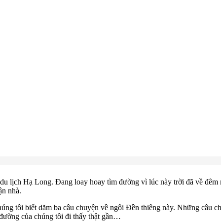
u lịch Hạ Long. Đang loay hoay tìm đường vì lúc này trời đã về đêm 
tận nhà.
ng tôi biết dăm ba câu chuyện về ngôi Đền thiêng này. Những câu chu
 đường của chúng tôi đi thấy thật gần…