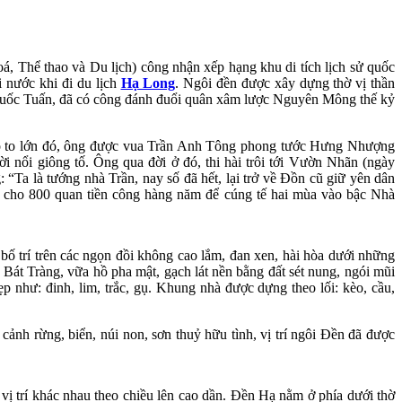
 Thể thao và Du lịch) công nhận xếp hạng khu di tích lịch sử quốc
 nước khi đi du lịch
Hạ Long
. Ngôi đền được xây dựng thờ vị thần
uốc Tuấn, đã có công đánh đuổi quân xâm lược Nguyên Mông thế kỷ
lao to lớn đó, ông được vua Trần Anh Tông phong tước Hưng Nhượng
 nổi giông tố. Ông qua đời ở đó, thi hài trôi tới Vườn Nhãn (ngày
“Ta là tướng nhà Trần, nay số đã hết, lại trở về Đồn cũ giữ yên dân
, cho 800 quan tiền công hàng năm để cúng tế hai mùa vào bậc Nhà
 bố trí trên các ngọn đồi không cao lắm, đan xen, hài hòa dưới những
 Bát Tràng, vữa hồ pha mật, gạch lát nền bằng đất sét nung, ngói mũi
p như: đinh, lim, trắc, gụ. Khung nhà được dựng theo lối: kèo, cầu,
ảnh rừng, biển, núi non, sơn thuỷ hữu tình, vị trí ngôi Đền đã được
ị trí khác nhau theo chiều lên cao dần. Đền Hạ nằm ở phía dưới thờ