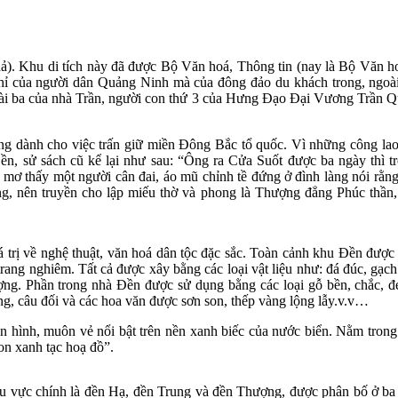
Khu di tích này đã được Bộ Văn hoá, Thông tin (nay là Bộ Văn hoá,
 chỉ của người dân Quảng Ninh mà của đông đảo du khách trong, ngoài
ài ba của nhà Trần, người con thứ 3 của Hưng Đạo Đại Vương Trần Q
ảng dành cho việc trấn giữ miền Đông Bắc tổ quốc. Vì những công 
, sử sách cũ kể lại như sau: “Ông ra Cửa Suốt được ba ngày thì trời
mơ thấy một người cân đai, áo mũ chỉnh tề đứng ở đình làng nói rằng: 
ứng, nên truyền cho lập miếu thờ và phong là Thượng đẳng Phúc thần
á trị về nghệ thuật, văn hoá dân tộc đặc sắc. Toàn cảnh khu Đền được
rang nghiêm. Tất cả được xây bằng các loại vật liệu như: đá đúc, gạch
hượng. Phần trong nhà Đền được sử dụng bằng các loại gỗ bền, chắc, đẹ
g, câu đối và các hoa văn được sơn son, thếp vàng lộng lẫy.v.v…
 hình, muôn vẻ nổi bật trên nền xanh biếc của nước biển. Nằm trong c
on xanh tạc hoạ đồ”.
 vực chính là đền Hạ, đền Trung và đền Thượng, được phân bố ở ba v