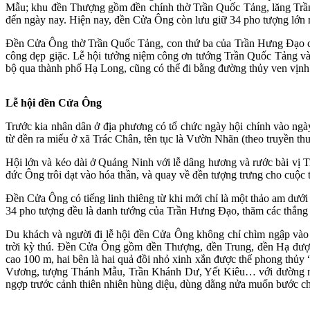
Mẫu; khu đền Thượng gồm đền chính thờ Trần Quốc Tảng, lăng Trần
đến ngày nay. Hiện nay, đền Cửa Ông còn lưu giữ 34 pho tượng lớn nh
Đền Cửa Ông thờ Trần Quốc Tảng, con thứ ba của Trần Hưng Đạo cù
công dẹp giặc. Lễ hội tưởng niệm công ơn tướng Trần Quốc Tảng và
bộ qua thành phố Hạ Long, cũng có thể đi bằng đường thủy ven vịn
Lễ hội đền Cửa Ông
Trước kia nhân dân ở địa phương có tổ chức ngày hội chính vào ngà
từ đền ra miếu ở xã Trác Chân, tên tục là Vườn Nhãn (theo truyền t
Hội lớn và kéo dài ở Quảng Ninh với lễ dâng hương và rước bài vị T
đức Ông trôi dạt vào hóa thần, và quay về đền tượng trưng cho cuộc
Đền Cửa Ông có tiếng linh thiêng từ khi mới chỉ là một thảo am dưới
34 pho tượng đều là danh tướng của Trần Hưng Đạo, thăm các thắng 
Du khách và người đi lễ hội đền Cửa Ông không chỉ chìm ngập vào 
trời kỳ thú. Đền Cửa Ông gồm đền Thượng, đền Trung, đền Hạ được
cao 100 m, hai bên là hai quả đồi nhỏ xinh xắn được thế phong th
Vương, tượng Thánh Mẫu, Trần Khánh Dư, Yết Kiêu… với đường nét 
ngợp trước cảnh thiên nhiên hùng diệu, dùng dằng nửa muốn bước ch