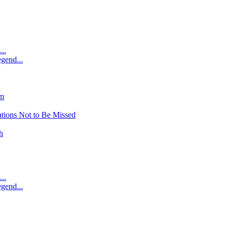
..
gend...
am
tions Not to Be Missed
h
..
gend...