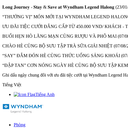
𝐋𝐨𝐧𝐠 𝐉𝐨𝐮𝐫𝐧𝐞𝐲 - 𝐒𝐭𝐚𝐲 & 𝐒𝐚𝐯𝐞 𝐚𝐭 𝐖𝐲𝐧𝐝𝐡𝐚𝐦 𝐋𝐞𝐠𝐞𝐧𝐝 𝐇𝐚𝐥𝐨𝐧𝐠
(23/01
“THƯỞNG VỊ” MÓN MỚI TẠI WYNDHAM LEGEND HALON
ƯU ĐÃI TIỆC CƯỚI ĐẲNG CẤP TỪ 450.000 VND/ KHÁCH 
BUỔI HẸN HÒ LÃNG MẠN CÙNG RƯỢU VÀ PHÔ MAI
(07/0
CHÀO HÈ CÙNG BỘ SƯU TẬP TRÀ SỮA GIẢI NHIỆT
(07/08/
“SAY” ĐẮM ĐÓN HÈ CÙNG THỨC UỐNG SẢNG KHOÁI
(07
“ĐẬP TAN” CƠN NÓNG NGÀY HÈ CÙNG BỘ SƯU TẬP KE
Ghi dấu ngày chung đôi với ưu đãi tiệc cưới tại Wyndham Legend H
Tiếng Việt
Tiếng Anh
Phòng